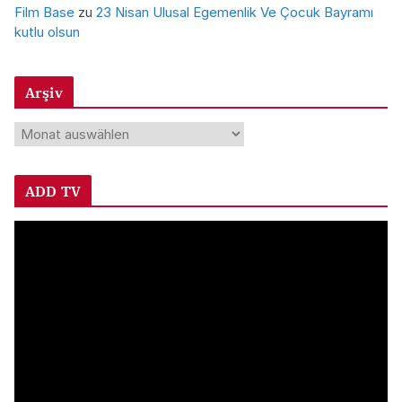
Film Base
zu
23 Nisan Ulusal Egemenlik Ve Çocuk Bayramı
kutlu olsun
Arşiv
A
r
ş
ADD TV
i
v