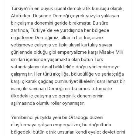
Türkiye’nin en büyük ulusal demokratik kuruluşu olarak,
Atatürkçü Düşünce Derneği çeyrek yüzyıla yaklaşan
bir çalışma dönemini geride bırakmıştır. Bu süre
zarfında, Türkiye`de ve yurtdışında her bölgede
örgütlenen Derneğimiz, ülkenin her köşesine
yetişmeye çalışmış ve tıpkı ulusal kurtuluş savaşı
günlerinde olduğu gibi emperyalizme karşı Misak-ı Milli
sınırları içerisinde yaşamakta olan bütün Türk
vatandaşlarını ulusal birlikteliğe doğru yönlendirmeye
çalışmıştır. Her türlü ırkçılığa, bölücülüğe ve şeriatçılığa
karşı çıkarak çağdaş cumhuriyet ilkelerini sarsılamaz bir
inanç ile savunan Derneğimiz bu örnek tutumu ile
ülkedeki iç çatışma ve gerginlik dönemlerinin
aşılmasında olumlu roller oynamıştır.
Yirmibirinci yüzyılda yeni bir Ortadoğu düzeni
oluşturmaya çalışan emperyalizm, bu doğrultuda
bölgedeki bütün etnik unsurları kendi eyalet devletlerini