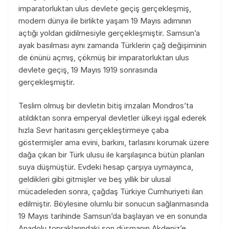
imparatorluktan ulus devlete geçiş gerçekleşmiş,
modern dünya ile birlikte yaşam 19 Mayıs adımının
açtığı yoldan gidilmesiyle gerçekleşmiştir. Samsun’a
ayak basılması aynı zamanda Türklerin çağ değişiminin
de önünü açmış, çökmüş bir imparatorluktan ulus
devlete geçiş, 19 Mayıs 1919 sonrasında
gerçekleşmiştir.
Teslim olmuş bir devletin bitiş imzaları Mondros’ta
atıldıktan sonra emperyal devletler ülkeyi işgal ederek
hızla Sevr haritasını gerçekleştirmeye çaba
göstermişler ama evini, barkını, tarlasını korumak üzere
dağa çıkan bir Türk ulusu ile karşılaşınca bütün planları
suya düşmüştür. Evdeki hesap çarşıya uymayınca,
geldikleri gibi gitmişler ve beş yıllık bir ulusal
mücadeleden sonra, çağdaş Türkiye Cumhuriyeti ilan
edilmiştir. Böylesine olumlu bir sonucun sağlanmasında
19 Mayıs tarihinde Samsun’da başlayan ve en sonunda
Anadolu topraklarındaki son düşmanın Akdeniz’e