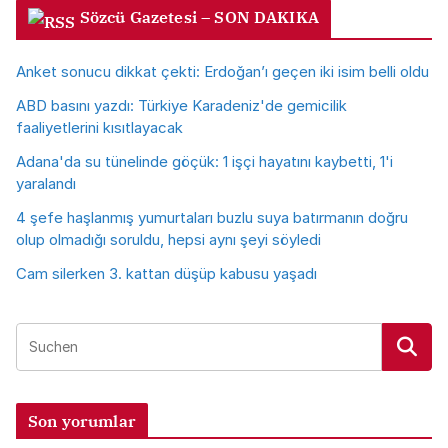
Sözcü Gazetesi – SON DAKIKA
Anket sonucu dikkat çekti: Erdoğan’ı geçen iki isim belli oldu
ABD basını yazdı: Türkiye Karadeniz'de gemicilik
faaliyetlerini kısıtlayacak
Adana'da su tünelinde göçük: 1 işçi hayatını kaybetti, 1'i
yaralandı
4 şefe haşlanmış yumurtaları buzlu suya batırmanın doğru
olup olmadığı soruldu, hepsi aynı şeyi söyledi
Cam silerken 3. kattan düşüp kabusu yaşadı
Son yorumlar