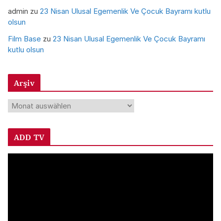
admin
zu
23 Nisan Ulusal Egemenlik Ve Çocuk Bayramı kutlu
olsun
Film Base
zu
23 Nisan Ulusal Egemenlik Ve Çocuk Bayramı
kutlu olsun
Arşiv
A
r
ş
ADD TV
i
v