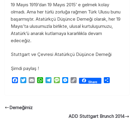
19 Mayıs 1919’dan 19 Mayıs 2015’ e gelmek kolay
olmadı. Ama her türlü zorluğa rağmen Türk Ulusu bunu
başarmıştır. Atatürkçü Düşünce Derneği olarak, her 19
Mayıs’ta ulusumuzla birlikte, ulusal kurtuluşumuzu,
Atatürk’ü anarak kutlamaya kararlılıkla devam
edeceğiz.
Stuttgart ve Çevresi Atatürkçü Düşünce Derneği
Şimdi paylaş !
F
T
E
W
T
M
M
C
T
Share
a
w
m
h
e
e
e
o
e
c
i
a
a
l
s
s
p
i
e
t
i
t
e
s
s
y
l
b
t
l
s
g
a
e
L
e
Derneğimiz
o
e
A
r
g
n
i
n
o
r
p
a
e
g
n
ADD Stuttgart Brunch 2014
k
p
m
e
k
r