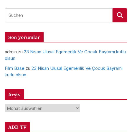
Son yorumlar
admin
zu
23 Nisan Ulusal Egemenlik Ve Çocuk Bayramı kutlu
olsun
Film Base
zu
23 Nisan Ulusal Egemenlik Ve Çocuk Bayramı
kutlu olsun
Arşiv
A
r
ş
ADD TV
i