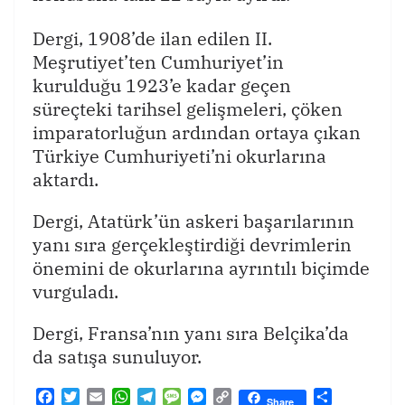
Dergi, 1908’de ilan edilen II.
Meşrutiyet’ten Cumhuriyet’in
kurulduğu 1923’e kadar geçen
süreçteki tarihsel gelişmeleri, çöken
imparatorluğun ardından ortaya çıkan
Türkiye Cumhuriyeti’ni okurlarına
aktardı.
Dergi, Atatürk’ün askeri başarılarının
yanı sıra gerçekleştirdiği devrimlerin
önemini de okurlarına ayrıntılı biçimde
vurguladı.
Dergi, Fransa’nın yanı sıra Belçika’da
da satışa sunuluyor.
F
T
E
W
T
M
M
C
T
Share