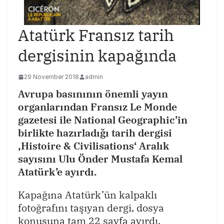
Atatürk Fransız tarih
dergisinin kapağında
29 November 2018
admin
Avrupa basınının önemli yayın
organlarından Fransız Le Monde
gazetesi ile National Geographic’in
birlikte hazırladığı tari
h dergisi
‚Histoire & Civilisations‘ Aralık
sayısını Ulu Önder Mustafa Kemal
Atatürk’e ayırdı.
Kapağına Atatürk’ün kalpaklı
fotoğrafını taşıyan dergi, dosya
konusuna tam 22 sayfa ayırdı.