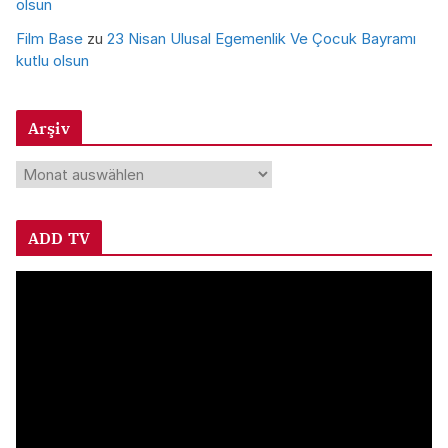
olsun
Film Base
zu
23 Nisan Ulusal Egemenlik Ve Çocuk Bayramı
kutlu olsun
Arşiv
A
r
ş
ADD TV
i
v