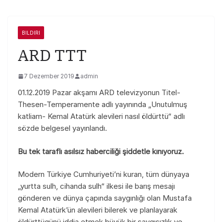
BILDIRI
ARD TTT
7 Dezember 2019
admin
01.12.2019 Pazar akşamı ARD televizyonun Titel-
Thesen-Temperamente adlı yayınında „Unutulmuş
katliam- Kemal Atatürk alevileri nasıl öldürttü“ adlı
sözde belgesel yayınlandı.
Bu tek taraflı asılsız haberciliği şiddetle kınıyoruz.
Modern Türkiye Cumhuriyeti’ni kuran, tüm dünyaya
„yurtta sulh, cihanda sulh“ ilkesi ile barış mesajı
gönderen ve dünya çapında saygınlığı olan Mustafa
Kemal Atatürk’ün alevileri bilerek ve planlayarak
öldürttügünü iddia etmek büyük bir saygısızlık ve