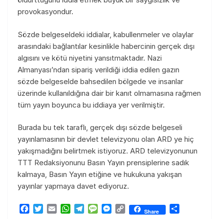
provokasyondur.
Sözde belgeseldeki iddialar, kabullenmeler ve olaylar
arasındaki bağlantılar kesinlikle habercinin gerçek dışı
algısını ve kötü niyetini yansıtmaktadır. Nazi
Almanyası’ndan sipariş verildiği iddia edilen gazın
sözde belgeselde bahsedilen bölgede ve insanlar
üzerinde kullanıldığına dair bir kanıt olmamasına rağmen
tüm yayın boyunca bu iddiaya yer verilmiştir.
Burada bu tek taraflı, gerçek dışı sözde belgeseli
yayınlamasının bir devlet televizyonu olan ARD ye hiç
yakışmadığını belirtmek istiyoruz. ARD televizyonunun
TTT Redaksiyonunu Basın Yayın prensiplerine sadık
kalmaya, Basın Yayın etiğine ve hukukuna yakışan
yayınlar yapmaya davet ediyoruz.
F
T
E
W
T
M
M
C
T
Share
a
w
m
h
e
e
e
o
e