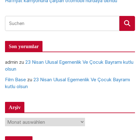
Hafriyat kamyonuna çarpan otomobil hurdaya döndü
Son yorumlar
admin
zu
23 Nisan Ulusal Egemenlik Ve Çocuk Bayramı kutlu
olsun
Film Base
zu
23 Nisan Ulusal Egemenlik Ve Çocuk Bayramı
kutlu olsun
Arşiv
A
r
ş