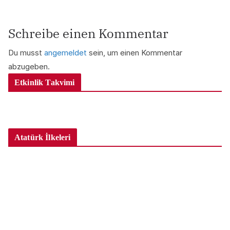
r
Schreibe einen Kommentar
Du musst
angemeldet
sein, um einen Kommentar
abzugeben.
Etkinlik Takvimi
Atatürk İlkeleri