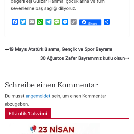
değerli eşi Gülizar Hanıma, çocuklarına ve tüm
sevenlerine baş sağlığı diliyoruz.
F
T
E
W
T
M
M
C
T
Share
a
w
m
h
e
e
e
o
e
c
i
a
a
l
s
s
p
i
e
t
i
t
e
s
s
y
l
b
t
l
s
g
a
e
L
e
19 Mayıs Atatürk ü anma, Gençlik ve Spor Bayramı
o
e
A
r
g
n
i
n
o
r
p
a
e
g
n
30 Ağustos Zafer Bayramımız kutlu olsun
k
p
m
e
k
r
Schreibe einen Kommentar
Du musst
angemeldet
sein, um einen Kommentar
abzugeben.
Etkinlik Takvimi